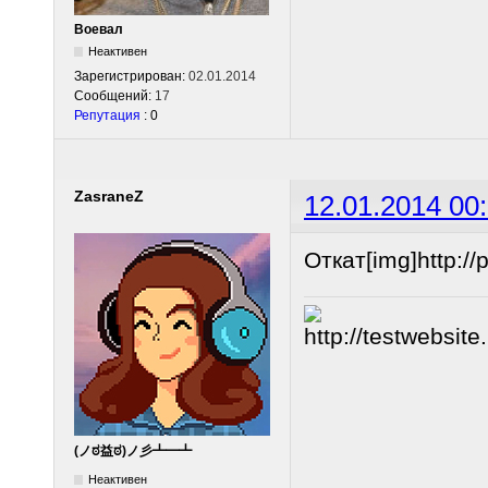
Воевал
Неактивен
Зарегистрирован:
02.01.2014
Сообщений:
17
Репутация
: 0
ZasraneZ
12.01.2014 00
Откат[img]http://p
(ノಠ益ಠ)ノ彡┻━┻
Неактивен