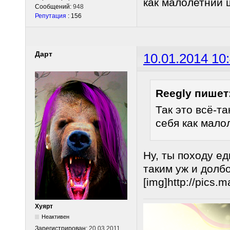
как малолетний 
Сообщений:
948
Репутация
: 156
Дарт
10.01.2014 10
Reegly пишет
Так это всё-т
себя как мало
Ну, ты походу е
таким уж и долб
[img]http://pics.
Хуярт
Неактивен
Зарегистрирован:
20.03.2011