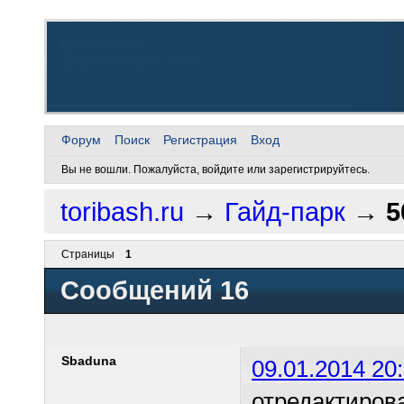
toribash.ru
Добро пожаловать, снова
Форум
Поиск
Регистрация
Вход
Вы не вошли.
Пожалуйста, войдите или зарегистрируйтесь.
toribash.ru
→
Гайд-парк
→
5
Страницы
1
Сообщений 16
Sbaduna
09.01.2014 20
отредактиров