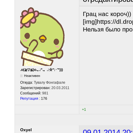
Грац нас короч))
[img]https://dl
Нельзя было про
.o(≧▽≦)o.｡.:*.。.:☆*:･'*)))
Неактивен
Откуда:
Тувалу Фонгафале
Зарегистрирован:
20.03.2011
Сообщений:
981
Репутация
: 176
+1
Oxyel
09.01.2014 20