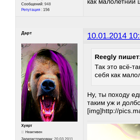
как малолетний 
Сообщений:
948
Репутация
: 156
Дарт
10.01.2014 10
Reegly пишет
Так это всё-т
себя как мало
Ну, ты походу е
таким уж и долб
[img]http://pics.
Хуярт
Неактивен
Зарегистрирован:
20.03.2011