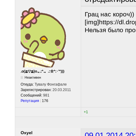
Грац нас короч))
[img]https://dl
Нельзя было про
.o(≧▽≦)o.｡.:*.。.:☆*:･'*)))
Неактивен
Откуда:
Тувалу Фонгафале
Зарегистрирован:
20.03.2011
Сообщений:
981
Репутация
: 176
+1
Oxyel
09.01.2014 20