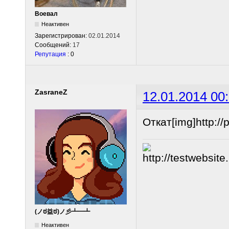
Воевал
Неактивен
Зарегистрирован:
02.01.2014
Сообщений:
17
Репутация
: 0
ZasraneZ
12.01.2014 00
Откат[img]http://p
(ノಠ益ಠ)ノ彡┻━┻
Неактивен