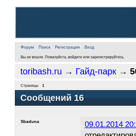
toribash.ru
Добро пожаловать, снова
Форум
Поиск
Регистрация
Вход
Вы не вошли.
Пожалуйста, войдите или зарегистрируйтесь.
toribash.ru
→
Гайд-парк
→
5
Страницы
1
Сообщений 16
Sbaduna
09.01.2014 20
отредактиров