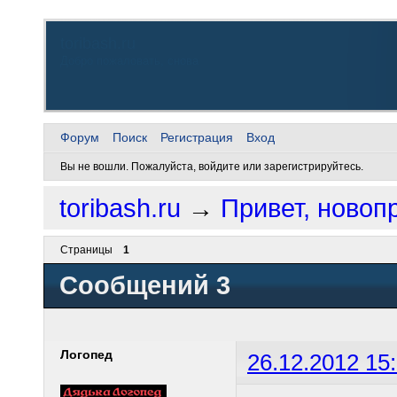
toribash.ru
Добро пожаловать, снова
Форум
Поиск
Регистрация
Вход
Вы не вошли.
Пожалуйста, войдите или зарегистрируйтесь.
toribash.ru
→
Привет, новоп
Страницы
1
Сообщений 3
Логопед
26.12.2012 15