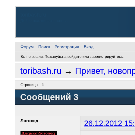
toribash.ru
Добро пожаловать, снова
Форум
Поиск
Регистрация
Вход
Вы не вошли.
Пожалуйста, войдите или зарегистрируйтесь.
toribash.ru
→
Привет, новоп
Страницы
1
Сообщений 3
Логопед
26.12.2012 15