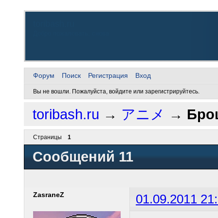
toribash.ru
Добро пожаловать, снова
Форум
Поиск
Регистрация
Вход
Вы не вошли.
Пожалуйста, войдите или зарегистрируйтесь.
toribash.ru
→
アニメ
→
Бро
Страницы
1
Сообщений 11
ZasraneZ
01.09.2011 21