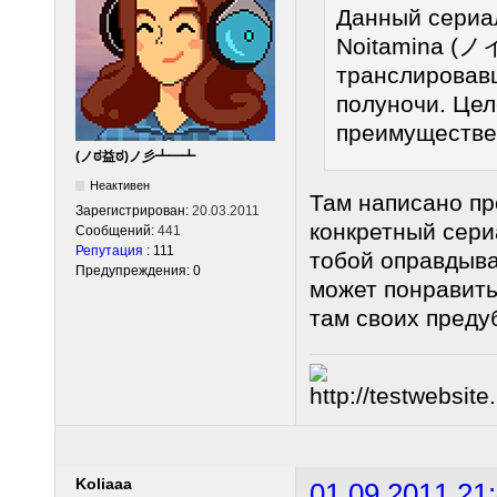
Данный сериал
Noitamina (ノ
транслировавш
полуночи. Це
преимуществе
(ノಠ益ಠ)ノ彡┻━┻
Неактивен
Там написано пр
Зарегистрирован:
20.03.2011
конкретный сериа
Сообщений:
441
Репутация
: 111
тобой оправдыва
Предупреждения: 0
может понравитьс
там своих преду
Koliaaa
01.09.2011 21