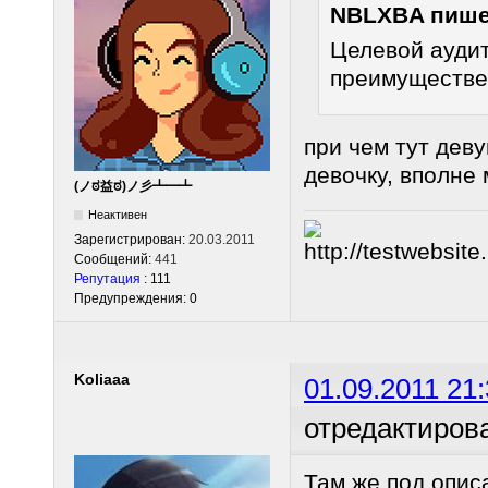
NBLXBA пише
Целевой ауди
преимуществе
при чем тут дев
девочку, вполне
(ノಠ益ಠ)ノ彡┻━┻
Неактивен
Зарегистрирован:
20.03.2011
Сообщений:
441
Репутация
: 111
Предупреждения: 0
Koliaaa
01.09.2011 21:
отредактирова
Там же под опис