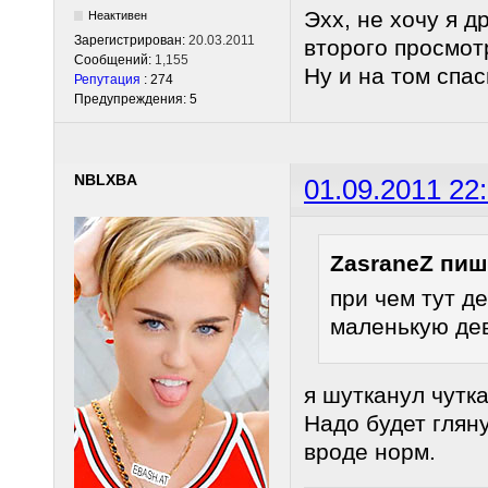
Эхх, не хочу я д
Неактивен
Зарегистрирован:
20.03.2011
второго просмот
Сообщений:
1,155
Ну и на том спас
Репутация
: 274
Предупреждения: 5
NBLXBA
01.09.2011 22
ZasraneZ пиш
при чем тут д
маленькую дев
я шутканул чутка.
Надо будет глян
вроде норм.