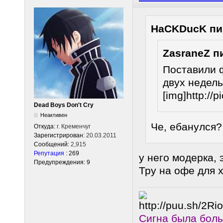
HaCKDucK пи
ZasraneZ п
Поставили 
двух недель
[img]http://p
Dead Boys Don't Cry
Неактивен
Че, ебанулся?
Откуда:
г. Кременчуг
Зарегистрирован:
20.03.2011
Сообщений:
2,915
Репутация
: 269
у него модерка, 
Предупреждения: 9
Тру на офе для 
Сигна была бол