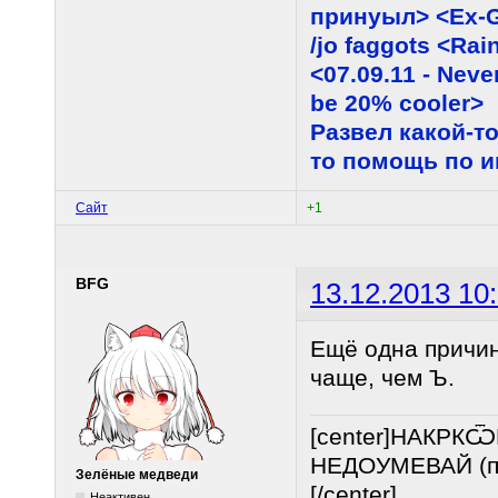
принуыл> <Ex-G
/jo faggots <Ra
<07.09.11 - Neve
be 20% cooler>
Развел какой-то
то помощь по 
Сайт
+1
BFG
13.12.2013 10
Ещё одна причин
чаще, чем Ъ.
[center]НАКРК
НЕДОУМЕВАЙ (по
Зелёные медведи
[/center]
Неактивен