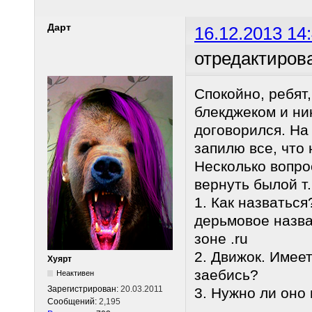
Дарт
16.12.2013 14
отредактиров
Спокойно, ребят,
блекджеком и ни
договорился. На
запилю все, что 
Несколько вопрос
вернуть былой т.
1. Как назваться
дерьмовое назва
зоне .ru
2. Движок. Имее
Хуярт
заебись?
Неактивен
Зарегистрирован:
20.03.2011
3. Нужно ли оно 
Сообщений:
2,195