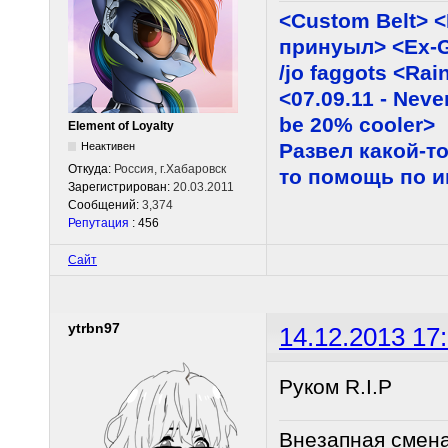
<Custom Belt> 
принуыл> <Ex-G
/jo faggots <Ra
<07.09.11 - Neve
be 20% cooler>
Element of Loyalty
Развел какой-то
Неактивен
Откуда:
Россия, г.Хабаровск
то помощь по 
Зарегистрирован:
20.03.2011
Сообщений:
3,374
Репутация
: 456
Сайт
ytrbn97
14.12.2013 17
Руком R.I.P
Внезапная смен