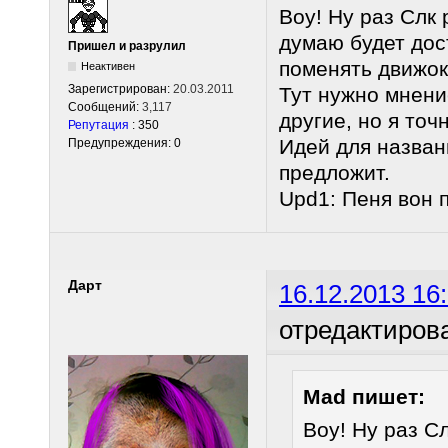
Воу! Ну раз Слк
думаю будет дос
Пришел и разрулил
поменять движок
Неактивен
Зарегистрирован:
20.03.2011
Тут нужно мнени
Сообщений:
3,117
другие, но я точ
Репутация
: 350
Идей для назван
Предупреждения: 0
предложит.
Upd1: Пеня вон 
Дарт
16.12.2013 16
отредактиров
Mad пишет:
Воу! Ну раз С