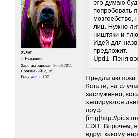
его думаю буд
попробовать п
мозгоебство, 
лиц. Нужно ли?
ништяки и плю
Идей для назв
предложит.
Хуярт
Upd1: Пеня во
Неактивен
Зарегистрирован:
20.03.2011
Сообщений:
2,195
Предлагаю пока п
Репутация
: 702
Кстати, на случа
заслуженно, кста
хешируются движ
пруф
[img]http://pics.
EDIT: Впрочем, н
вдруг какому на