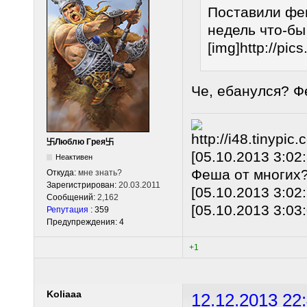
Поставили фе
недель что-бы
[img]http://pics
Че, ебанулся? Ф
卐Люблю Грея卐
[05.10.2013 3:02
Неактивен
Феша от многих
Откуда:
мне знать?
Зарегистрирован:
20.03.2011
[05.10.2013 3:02
Сообщений:
2,162
[05.10.2013 3:03
Репутация
: 359
Предупреждения: 4
+1
Koliaaa
12.12.2013 22