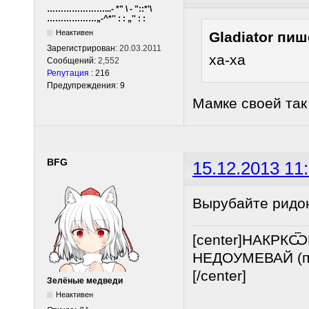
…………………...- *" \ - "::*'\
………………„-^*'' : : „'' : :
Неактивен
Gladiator пиш
Зарегистрирован:
20.03.2011
ха-ха
Сообщений:
2,552
Репутация
: 216
Предупреждения: 9
Мамке своей так
BFG
15.12.2013 11
Вырубайте ридон
[center]НАКРК
НЕДОУМЕВАЙ (по
[/center]
Зелёные медведи
Неактивен