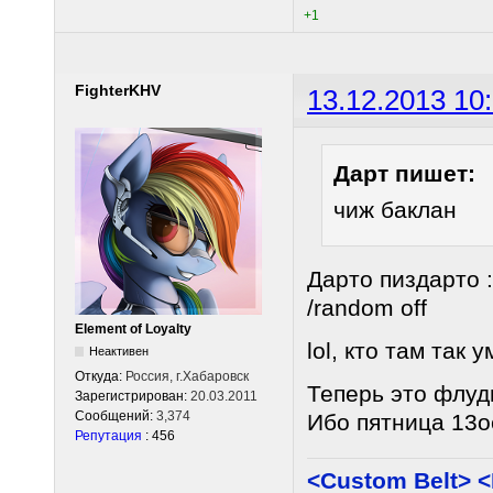
+1
FighterKHV
13.12.2013 10
Дарт пишет:
чиж баклан
Дарто пиздарто 
/random off
Element of Loyalty
lol, кто там так
Неактивен
Откуда:
Россия, г.Хабаровск
Теперь это флуд
Зарегистрирован:
20.03.2011
Сообщений:
3,374
Ибо пятница 13о
Репутация
: 456
<Custom Belt> 