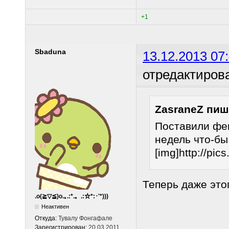
+1
Sbaduna
13.12.2013 07
отредактиров
ZasraneZ пиш
Поставили фе
недель что-бы
[img]http://pics
Теперь даже этог
.o(≧▽≦)o.｡.:*.。.:☆*:･'*)))
Неактивен
Откуда:
Тувалу Фонгафале
Зарегистрирован:
20.03.2011