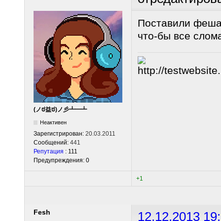
Поставили феша
что-бы все сломат
(ノಠ益ಠ)ノ彡┻━┻
Неактивен
Зарегистрирован:
20.03.2011
Сообщений:
441
Репутация
: 111
Предупреждения: 0
+1
Fesh
12.12.2013 19