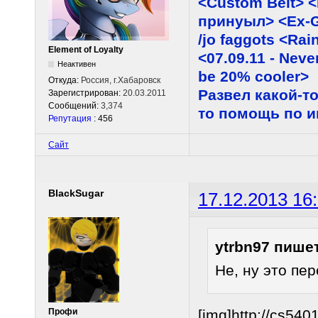
<Custom Belt> 
принуыл> <Ex-G
/jo faggots <Ra
Element of Loyalty
<07.09.11 - Neve
Неактивен
be 20% cooler>
Откуда:
Россия, г.Хабаровск
Развел какой-то
Зарегистрирован:
20.03.2011
Сообщений:
3,374
то помощь по 
Репутация
: 456
Сайт
BlackSugar
17.12.2013 16
ytrbn97 пишет
Не, ну это пер
Профи
[img]http://cs5