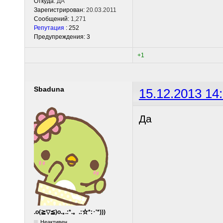
Откуда:
ДА
Зарегистрирован:
20.03.2011
Сообщений:
1,271
Репутация
: 252
Предупреждения: 3
+1
Sbaduna
15.12.2013 14
Да
.o(≧▽≦)o.｡.:*.。.:☆*:･'*)))
Неактивен