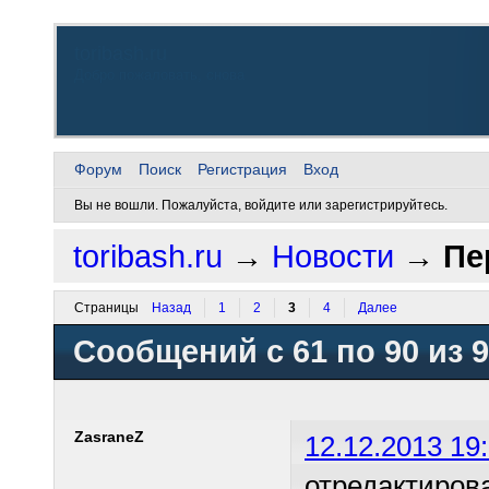
toribash.ru
Добро пожаловать, снова
Форум
Поиск
Регистрация
Вход
Вы не вошли.
Пожалуйста, войдите или зарегистрируйтесь.
toribash.ru
→
Новости
→
Пе
Страницы
Назад
1
2
3
4
Далее
Сообщений с 61 по 90 из 
ZasraneZ
12.12.2013 19
отредактиров