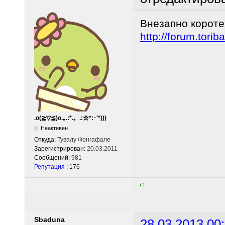
Внезапно короте
http://forum.tor
.o(≧▽≦)o.｡.:*.。.:☆*:･'*)))
Неактивен
Откуда:
Тувалу Фонгафале
Зарегистрирован:
20.03.2011
Сообщений:
981
Репутация
: 176
+1
Sbaduna
28.03.2013 00