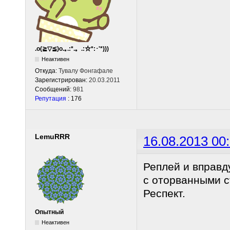
.o(≧▽≦)o.｡.:*.。.:☆*:･'*)))
Неактивен
Откуда:
Тувалу Фонгафале
Зарегистрирован:
20.03.2011
Сообщений:
981
Репутация
: 176
LemuRRR
16.08.2013 00
Реплей и вправд
с оторванными с
Респект.
Опытный
Неактивен