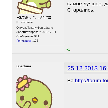
самое лучшее, да
Старались.
.o(≧▽≦)o.｡.:*.。.:☆*:･'*)))
Неактивен
Откуда:
Тувалу Фонгафале
Зарегистрирован:
20.03.2011
Сообщений:
981
Репутация
: 176
+1
Sbaduna
25.12.2013 16
Во
http://forum.