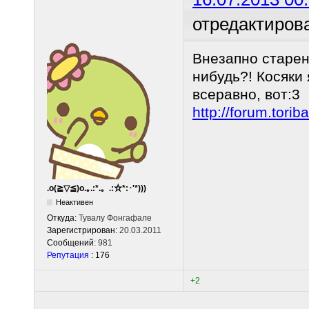
отредактиров
Внезапно старен
нибудь?! Косяки
всеравно, вот:3
http://forum.tor
.o(≧▽≦)o.｡.:*.。.:☆*:･'*)))
Неактивен
Откуда:
Тувалу Фонгафале
Зарегистрирован:
20.03.2011
Сообщений:
981
Репутация
: 176
+2