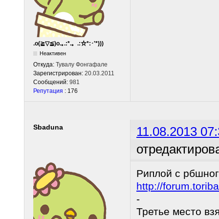
.o(≧▽≦)o.｡.:*.。.:☆*:･'*)))
Неактивен
Откуда:
Тувалу Фонгафале
Зарегистрирован:
20.03.2011
Сообщений:
981
Репутация
: 176
Sbaduna
11.08.2013 07:
отредактиров
Риплой с рбшно
http://forum.tor
-
Третье место взя