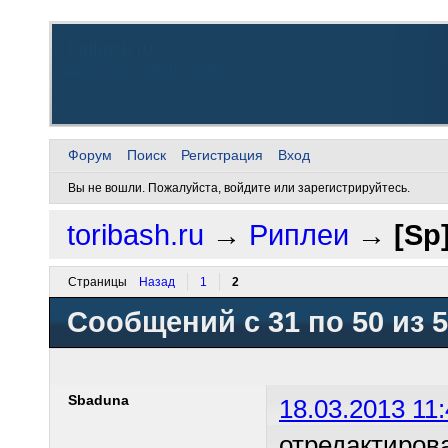
toribash.ru
Добро пожаловать, снова
Форум
Поиск
Регистрация
Вход
Вы не вошли.
Пожалуйста, войдите или зарегистрируйтесь.
toribash.ru
→
Риплеи
→
[Sp
Страницы
Назад
1
2
Сообщений с 31 по 50 из 
Sbaduna
18.03.2013 11:
отредактиров