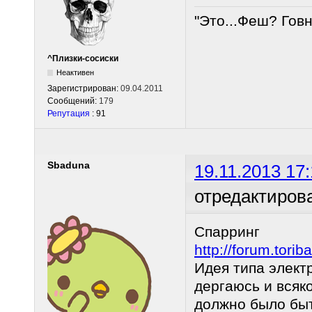
"Это...Феш? Гов
^Плизки-сосиски
Неактивен
Зарегистрирован:
09.04.2011
Сообщений:
179
Репутация
: 91
Sbaduna
19.11.2013 17:
отредактиров
Спарринг
http://forum.tor
Идея типа электр
дергаюсь и всяко
должно было бы