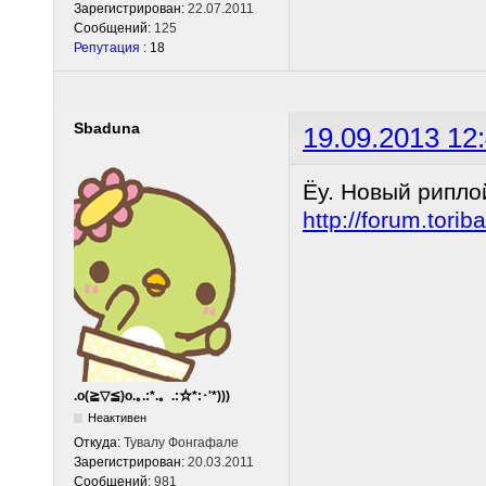
Зарегистрирован:
22.07.2011
Сообщений:
125
Репутация
: 18
Sbaduna
19.09.2013 12
Ёу. Новый рипло
http://forum.tor
.o(≧▽≦)o.｡.:*.。.:☆*:･'*)))
Неактивен
Откуда:
Тувалу Фонгафале
Зарегистрирован:
20.03.2011
Сообщений:
981