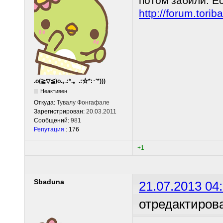
потом забили. Ес
http://forum.tor
.o(≧▽≦)o.｡.:*.。.:☆*:･'*)))
Неактивен
Откуда:
Тувалу Фонгафале
Зарегистрирован:
20.03.2011
Сообщений:
981
Репутация
: 176
+1
Sbaduna
21.07.2013 04
отредактиров