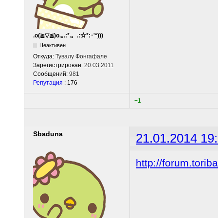
.o(≧▽≦)o.｡.:*.。.:☆*:･'*)))
Неактивен
Откуда:
Тувалу Фонгафале
Зарегистрирован:
20.03.2011
Сообщений:
981
Репутация
: 176
+1
Sbaduna
21.01.2014 19
http://forum.tor