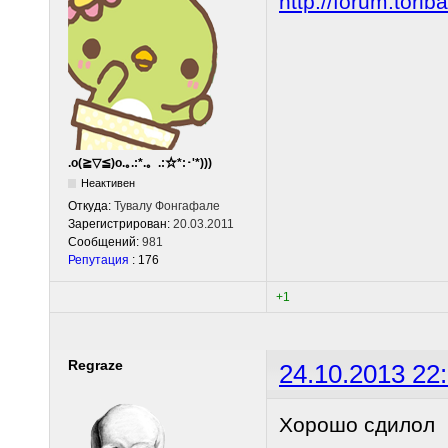
http://forum.tor
.o(≧▽≦)o.｡.:*.。.:☆*:･'*)))
Неактивен
Откуда:
Тувалу Фонгафале
Зарегистрирован:
20.03.2011
Сообщений:
981
Репутация
: 176
+1
Regraze
24.10.2013 22
Хорошо сдилол