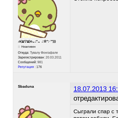
.o(≧▽≦)o.｡.:*.。.:☆*:･'*)))
Неактивен
Откуда:
Тувалу Фонгафале
Зарегистрирован:
20.03.2011
Сообщений:
981
Репутация
: 176
Sbaduna
18.07.2013 16
отредактиров
Сыграли спар с 