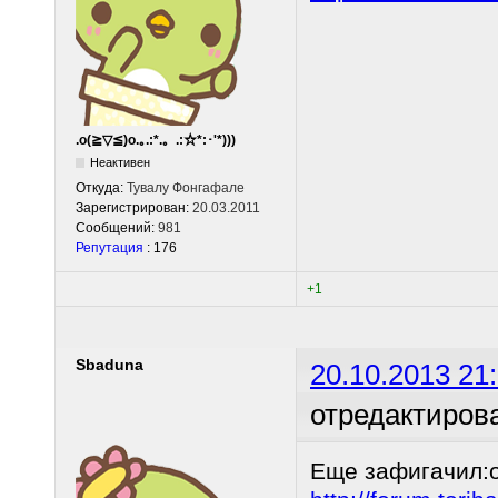
.o(≧▽≦)o.｡.:*.。.:☆*:･'*)))
Неактивен
Откуда:
Тувалу Фонгафале
Зарегистрирован:
20.03.2011
Сообщений:
981
Репутация
: 176
+1
Sbaduna
20.10.2013 21
отредактиров
Еще зафигачил:o