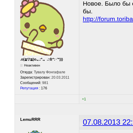
Новое. Было бы 
бы.
http://forum.tor
.o(≧▽≦)o.｡.:*.。.:☆*:･'*)))
Неактивен
Откуда:
Тувалу Фонгафале
Зарегистрирован:
20.03.2011
Сообщений:
981
Репутация
: 176
+1
LemuRRR
07.08.2013 22