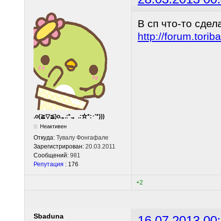
В сп что-то сдел
http://forum.tor
.o(≧▽≦)o.｡.:*.。.:☆*:･'*)))
Неактивен
Откуда:
Тувалу Фонгафале
Зарегистрирован:
20.03.2011
Сообщений:
981
Репутация
: 176
+2
Sbaduna
16.07.2013 00