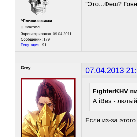
"Это...Феш? Гов
^Плизки-сосиски
Неактивен
Зарегистрирован:
09.04.2011
Сообщений:
179
Репутация
: 91
Grey
07.04.2013 21
FighterKHV п
А iBes - люты
Если из-за этого