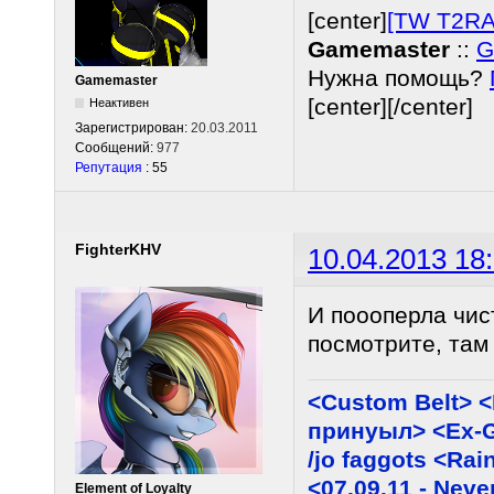
[center]
[TW T2RA
Gamemaster
::
G
Нужна помощь?
Gamemaster
[center][/center]
Неактивен
Зарегистрирован:
20.03.2011
Сообщений:
977
Репутация
: 55
FighterKHV
10.04.2013 18
И поооперла чис
посмотрите, там
<Custom Belt> 
принуыл> <Ex-G
/jo faggots <Ra
<07.09.11 - Neve
Element of Loyalty