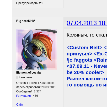
Предупреждения: 9
FighterKHV
07.04.2013 18
Коляныч, го спа
<Custom Belt> 
принуыл> <Ex-G
/jo faggots <Ra
<07.09.11 - Neve
be 20% cooler>
Element of Loyalty
Развел какой-то
Неактивен
Откуда:
Россия, г.Хабаровск
то помощь по 
Зарегистрирован:
20.03.2011
Сообщений:
3,374
Репутация
: 456
Сайт