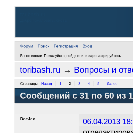
toribash.ru
Добро пожаловать, снова
Форум
Поиск
Регистрация
Вход
Вы не вошли.
Пожалуйста, войдите или зарегистрируйтесь.
toribash.ru
→
Вопросы и отв
Страницы
Назад
1
2
3
4
5
Далее
Сообщений с 31 по 60 из 
DeeJex
06.04.2013 18
отредактиров