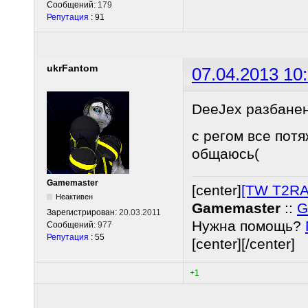
Сообщений:
179
Репутация
: 91
ukrFantom
07.04.2013 10
DeeJex разбанен
с регом все потя
общаюсь(
Gamemaster
[center]
[TW T2RA
Неактивен
Gamemaster
::
G
Зарегистрирован:
20.03.2011
Нужна помощь?
Сообщений:
977
Репутация
: 55
[center][/center]
+1