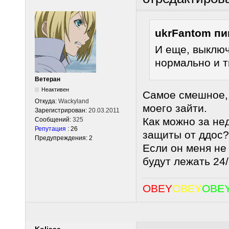
ukrFantom пи
И еще, выключ
нормально и т
Ветеран
Неактивен
Самое смешное, 
Откуда:
Wackyland
моего зайти.
Зарегистрирован:
20.03.2011
Как можно за не
Сообщений:
325
Репутация
: 26
защиты от ддос?
Предупреждения: 2
Если он меня не
будут лежать 24/
OBEY
OBEY
OBE
Koliaaa