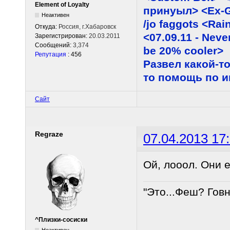
Element of Loyalty
принуыл> <Ex-G
Неактивен
/jo faggots <Ra
Откуда:
Россия, г.Хабаровск
<07.09.11 - Neve
Зарегистрирован:
20.03.2011
Сообщений:
3,374
be 20% cooler>
Репутация
: 456
Развел какой-то
то помощь по 
Сайт
Regraze
07.04.2013 17
Ой, лооол. Они 
"Это...Феш? Гов
^Плизки-сосиски