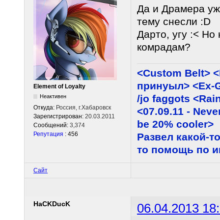
Да и Драмера уж
тему снесли :D
Дарто, угу :< Но
комрадам?
<Custom Belt> 
принуыл> <Ex-G
Element of Loyalty
/jo faggots <Ra
Неактивен
Откуда:
Россия, г.Хабаровск
<07.09.11 - Neve
Зарегистрирован:
20.03.2011
be 20% cooler>
Сообщений:
3,374
Репутация
: 456
Развел какой-то
то помощь по 
Сайт
HaCKDucK
06.04.2013 18