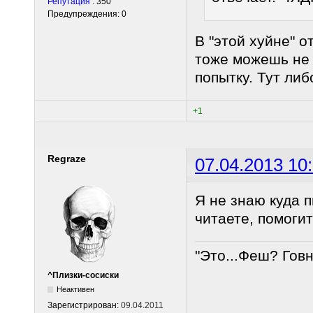
Репутация
: 350
Предупреждения: 0
В "этой хуйне" 
тоже можешь не 
попытку. Тут либ
+1
Regraze
07.04.2013 10
Я не знаю куда 
читаете, помоги
"Это...Феш? Гов
^Плизки-сосиски
Неактивен
Зарегистрирован:
09.04.2011