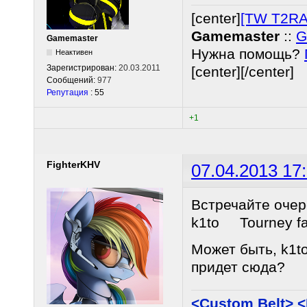
[center]
[TW T2RA
Gamemaster
::
G
Gamemaster
Нужна помощь?
Неактивен
Зарегистрирован:
20.03.2011
[center][/center]
Сообщений:
977
Репутация
: 55
+1
FighterKHV
07.04.2013 17
Встречайте очер
k1to Tourney f
Может быть, k1to
придет сюда?
<Custom Belt> 