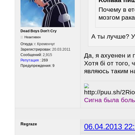
Почему в ет
мозгом рака
Dead Boys Don't Cry
А ты лучше? У
Неактивен
Откуда:
г. Кременчуг
Зарегистрирован:
20.03.2011
Да, я ахуенен и 
Сообщений:
2,915
Репутация
: 269
Хотя бі от того, 
Предупреждения: 9
являюсь таким н
Сигна была бол
Regraze
06.04.2013 22