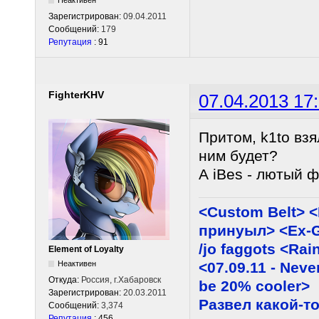
Неактивен
Зарегистрирован:
09.04.2011
Сообщений:
179
Репутация
: 91
FighterKHV
07.04.2013 17
Притом, k1to взя
ним будет?
А iBes - лютый ф
<Custom Belt> 
принуыл> <Ex-G
/jo faggots <Ra
Element of Loyalty
<07.09.11 - Neve
Неактивен
Откуда:
Россия, г.Хабаровск
be 20% cooler>
Зарегистрирован:
20.03.2011
Развел какой-то
Сообщений:
3,374
Репутация
: 456