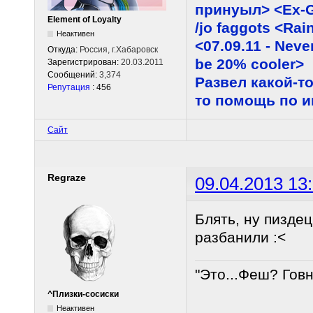
принуыл> <Ex-G
Element of Loyalty
/jo faggots <Ra
Неактивен
<07.09.11 - Neve
Откуда:
Россия, г.Хабаровск
be 20% cooler>
Зарегистрирован:
20.03.2011
Сообщений:
3,374
Развел какой-то
Репутация
: 456
то помощь по 
Сайт
Regraze
09.04.2013 13
Блять, ну пиздец
разбанили :<
"Это...Феш? Гов
^Плизки-сосиски
Неактивен