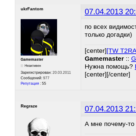
ukrFantom
07.04.2013 20
по всех видимост
только догадки)
[center]
[TW T2RA
Gamemaster
::
G
Gamemaster
Нужна помощь?
Неактивен
Зарегистрирован:
20.03.2011
[center][/center]
Сообщений:
977
Репутация
: 55
Regraze
07.04.2013 21
А мне почему-то 