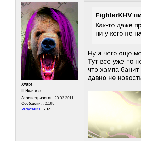
FighterKHV п
Как-то даже п
ни у кого не н
Ну а чего еще м
Тут все уже по н
что хампа банит 
давно не новост
Хуярт
Неактивен
Зарегистрирован:
20.03.2011
Сообщений:
2,195
Репутация
: 702