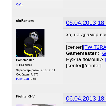
Сайт
ukrFantom
06.04.2013 18
хз, но драмер вр
[center]
[TW T2RA
Gamemaster
::
G
Нужна помощь?
Gamemaster
[center][/center]
Неактивен
Зарегистрирован:
20.03.2011
Сообщений:
977
Репутация
: 55
FighterKHV
06.04.2013 18