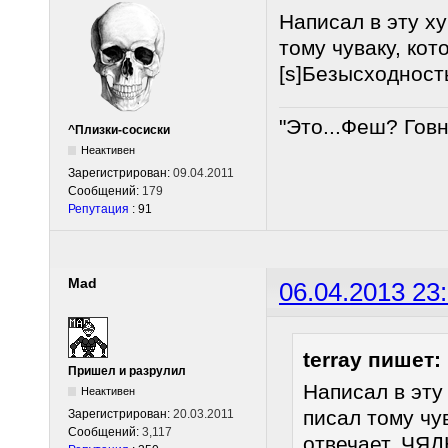
Написал в эту ху
тому чуваку, ко
[s]Безысходность
"Это...Феш? Гов
^Плизки-сосиски
Неактивен
Зарегистрирован:
09.04.2011
Сообщений:
179
Репутация
: 91
Mad
06.04.2013 23
terray пишет:
Пришел и разрулил
Написал в эту
Неактивен
писал тому чу
Зарегистрирован:
20.03.2011
Сообщений:
3,117
отвечает. ЧЯД