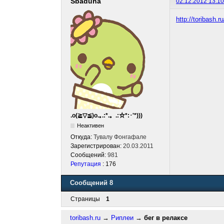
Sbaduna
02.12.2012 13:10
http://toribash.
.o(≧▽≦)o.｡.:*.。.:☆*:･'*)))
Неактивен
Откуда:
Тувалу Фонгафале
Зарегистрирован:
20.03.2011
Сообщений:
981
Репутация
: 176
Сообщений 8
Страницы
1
toribash.ru
→
Риплеи
→
бег в релаксе