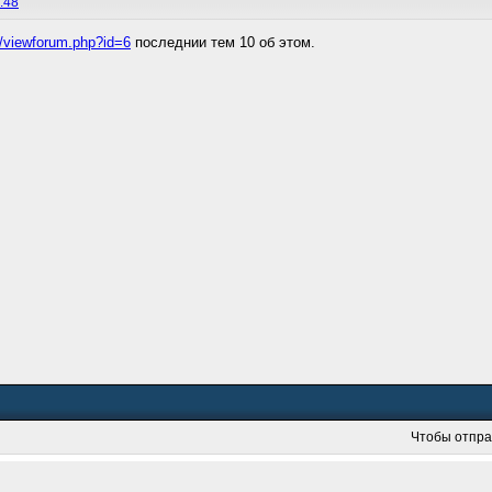
:48
ru/viewforum.php?id=6
последнии тем 10 об этом.
Чтобы отпра