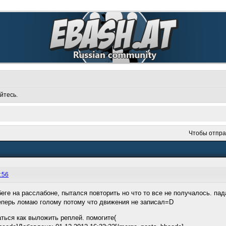
йтесь.
Чтобы отпра
:56
беге на расслабоне, пытался повторить но что то все не получалось. па
еперь ломаю голому потому что движения не записал=D
аться как выложить реплей. помогите(