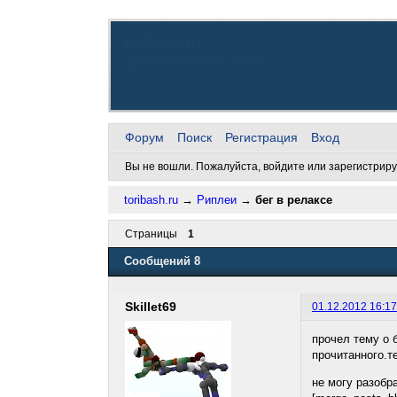
toribash.ru
Добро пожаловать, снова
Форум
Поиск
Регистрация
Вход
Вы не вошли.
Пожалуйста, войдите или зарегистриру
toribash.ru
→
Риплеи
→
бег в релаксе
Страницы
1
Сообщений 8
Skillet69
01.12.2012 16:17
прочел тему о 
прочитанного.т
не могу разобр