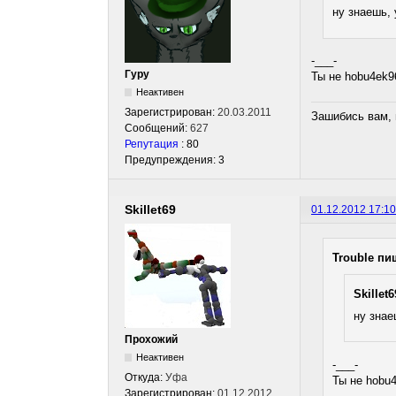
ну знаешь,
-___-
Гуру
Ты не hobu4ek9
Неактивен
Зарегистрирован:
20.03.2011
Зашибись вам, 
Сообщений:
627
Репутация
: 80
Предупреждения: 3
Skillet69
01.12.2012 17:10
Trouble пи
Skillet
ну знае
Прохожий
Неактивен
-___-
Откуда:
Уфа
Ты не hobu
Зарегистрирован:
01.12.2012