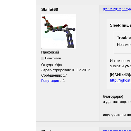
Skillet69
02.12.2012 11:56
SleeR пише
Trouble
Неважно
Прохожий
Неактивен
И тем не м
Откуда:
Уфа
знают и уме
Зарегистрирован:
01.12.2012
[b]Skillet6
Сообщений:
17
http://rghos
Репутация
: -1
благодарю)
а да. вот еще в
ищу учителя по