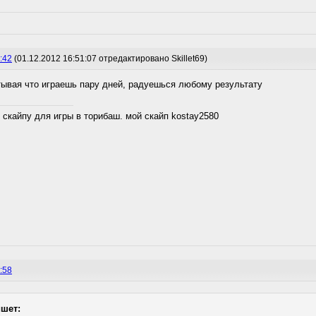
:42
(01.12.2012 16:51:07 отредактировано Skillet69)
тывая что играешь пару дней, радуешься любому результату
 скайпу для игры в торибаш. мой скайп kostay2580
:58
ишет: