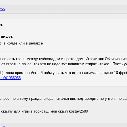
:55
т:
 пишет:
, в холде или в релаксе
енее есть грань между нубохолдом и прохолдом. Игроки как Обливион ис
ют играть в лаксе, так что не надо тут новичкам втирать такое. Пусть 
9[/b], лови примеры бега. Чтобы узнать что игрок нажимал, каждые 10 ф
t.ru/41936035
опрос, не в тему правда. вчера пытался ник подтвердить но у меня не за
 скайпу для игры в торибаш. мой скайп kostay2580