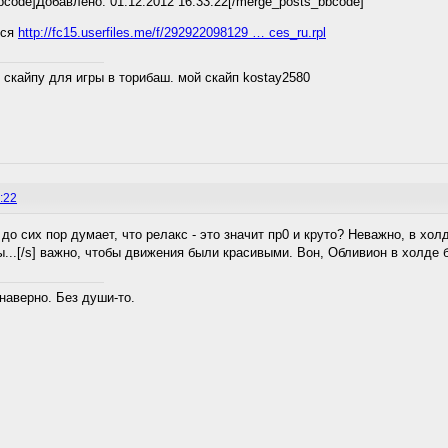
bcode]Добавлено: 01.12.2012 16:33:22[/merge_posts_bbcode]
лся
http://fc15.userfiles.me/f/292922098129 … ces_ru.rpl
 скайпу для игры в торибаш. мой скайп kostay2580
:22
до сих пор думает, что релакс - это значит пр0 и круто? Неважно, в хол
...[/s] важно, чтобы движения были красивыми. Вон, Обливион в холде б
наверно. Без души-то.