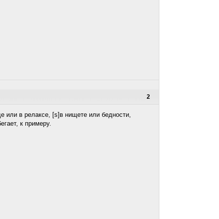
2
де или в релаксе, [s]в нищете или бедности,
егает, к примеру.