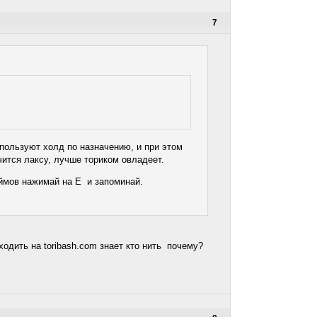
7
пользуют холд по назначению, и при этом
учится лаксу, лучше ториком овладеет.
реймов нажимай на Е и запоминай.
ходить на toribash.com знает кто нить почему?