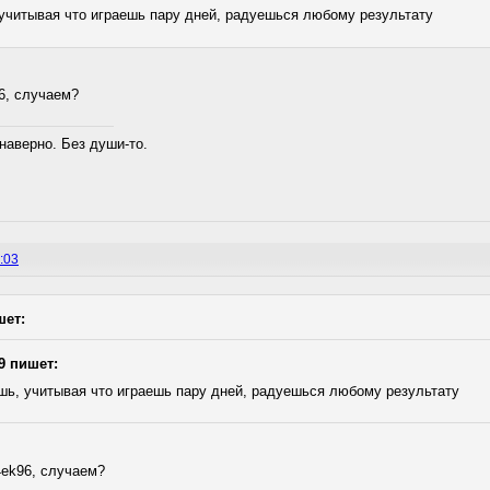
 учитывая что играешь пару дней, радуешься любому результату
6, случаем?
наверно. Без души-то.
:03
шет:
69 пишет:
шь, учитывая что играешь пару дней, радуешься любому результату
4ek96, случаем?