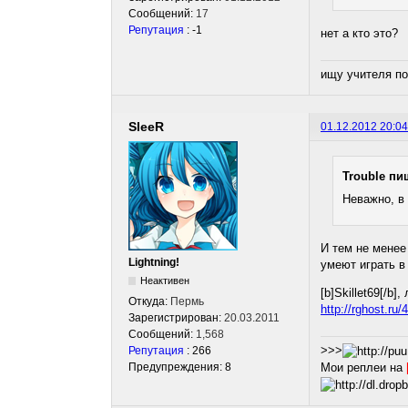
Сообщений:
17
Репутация
: -1
нет а кто это?
ищу учителя по
SleeR
01.12.2012 20:04
Trouble пи
Неважно, в
И тем не менее
Lightning!
умеют играть в
Неактивен
[b]Skillet69[/
Откуда:
Пермь
http://rghost.ru
Зарегистрирован:
20.03.2011
Сообщений:
1,568
>>>
Репутация
: 266
Предупреждения: 8
Мои реплеи на