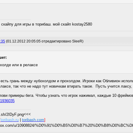
 скайпу для игры в торибаш. мой скайп kostay2580
:35
(01.12.2012 20:05:05 отредактировано SleeR)
шет:
 холде или в релаксе
 есть грань между нубохолдом и прохолдом. Игроки как Обливион исполь
 лаксе, так что не надо тут новичкам втирать такое. Пусть учится лаксу
b], лови примеры бега. Чтобы узнать что игрок нажимал, каждые 10 фрейм
/41936035
<<<
[
toribash.ru
|
toribash.com
]