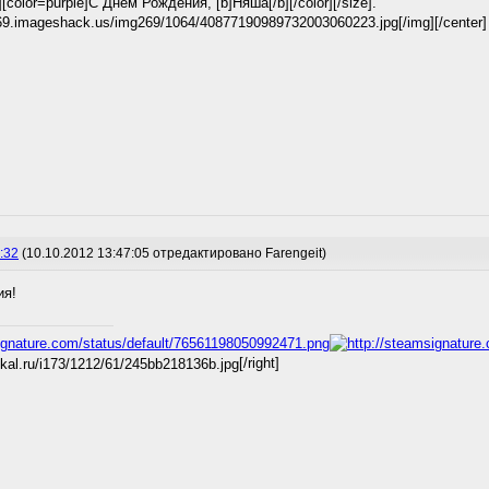
][color=purple]C Днём Рождения, [b]Няша[/b][/color][/size].
269.imageshack.us/img269/1064/40877190989732003060223.jpg[/img][/center]
:32
(10.10.2012 13:47:05 отредактировано Farengeit)
ия!
[/right]