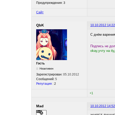
Предупреждения: 3
Сайт
QbK
10.10.2012 14:22
С днём варения!
Подпись не дол
okay,учту на б
Гость
Неактивен
Зарегистрирован:
05.10.2012
Сообщений:
5
Репутация
: 2
+1
Mad
10.10.2012 14:52