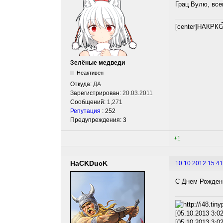
Грац Вулю, все
[center]НАКРК
Зелёные медведи
Неактивен
Откуда:
ДА
Зарегистрирован:
20.03.2011
Сообщений:
1,271
Репутация
: 252
Предупреждения: 3
+1
HaCKDucK
10.10.2012 15:41
С Днем Рождени
[05.10.2013 3:0
[05.10.2013 3:0