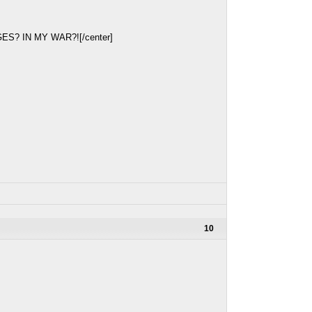
S? IN MY WAR?![/center]
10