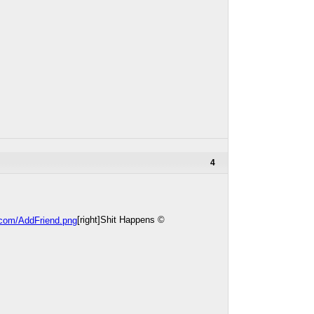
4
[right]Shit Happens ©