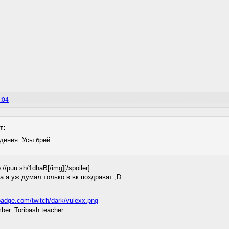
:04
т:
дения. Усы брей.
p://puu.sh/1dhaB[/img][/spoiler]
 а я уж думал только в вк поздравят ;D
er. Toribash teacher