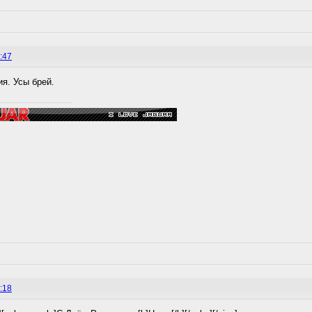
:47
я. Усы брей.
:18