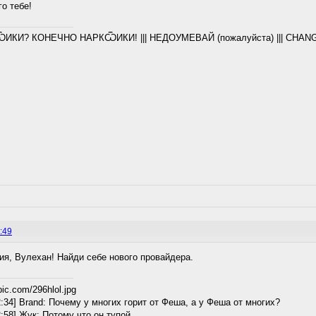
го тебе!
ѾИКИ? КОНЕЧНО НАРКѾИКИ! ||| НЕДОУМЕВАЙ (пожалуйста) ||| CHANGE
:49
я, Вулехан! Найди себе нового провайдера.
2:34] Brand: Почему у многих горит от Феша, а у Феша от многих?
2:58] Жук: Потому что он тупой