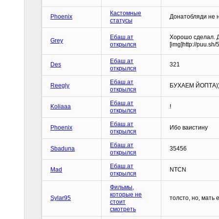
Кастомные
Phoenix
Донатобляди не 
статусы
Ебаш.ат
Хорошо сделал. 
Grey
открылся
[img]http://puu.sh/
Ебаш.ат
Des
321
открылся
Ебаш.ат
Reegly
БУХАЕМ ЙОПТА)
открылся
Ебаш.ат
Koliaaa
!
открылся
Ебаш.ат
Phoenix
Ибо ваистину
открылся
Ебаш.ат
Sbaduna
35456
открылся
Ебаш.ат
Mad
NTCN
открылся
Фильмы,
которые не
Sylar95
толсто, но, мать 
стоит
смотреть