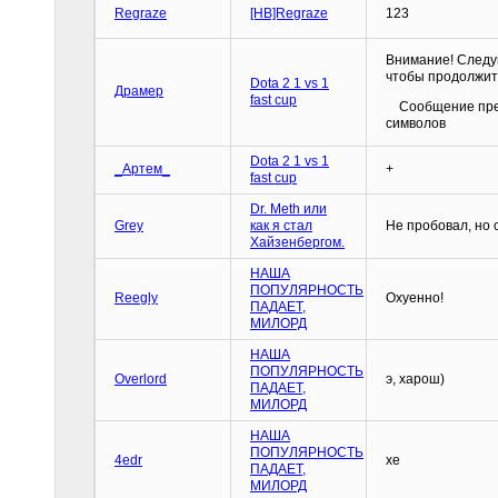
Regraze
[HB]Regraze
123
Внимание! Следу
чтобы продолжит
Dota 2 1 vs 1
Драмер
fast cup
Сообщение прев
символов
Dota 2 1 vs 1
_Артем_
+
fast cup
Dr. Meth или
Grey
как я стал
Не пробовал, но 
Хайзенбергом.
НАША
ПОПУЛЯРНОСТЬ
Reegly
Охуенно!
ПАДАЕТ,
МИЛОРД
НАША
ПОПУЛЯРНОСТЬ
Overlord
э, харош)
ПАДАЕТ,
МИЛОРД
НАША
ПОПУЛЯРНОСТЬ
4edr
хе
ПАДАЕТ,
МИЛОРД