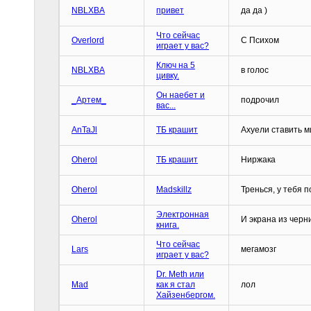
NBLXBA
привет
да да )
Что сейчас
Overlord
С Психом
играет у вас?
Ключ на 5
NBLXBA
в голос
цивку.
Он наебет и
_Артем_
подрочил
вас...
AnTaJl
ТБ крашит
Ахуели ставить м
Oherol
ТБ крашит
Ниржака
Oherol
Madskillz
Тренься, у тебя 
Электронная
Oherol
И экрана из черн
книга.
Что сейчас
Lars
мегамозг
играет у вас?
Dr. Meth или
Mad
как я стал
лол
Хайзенбергом.