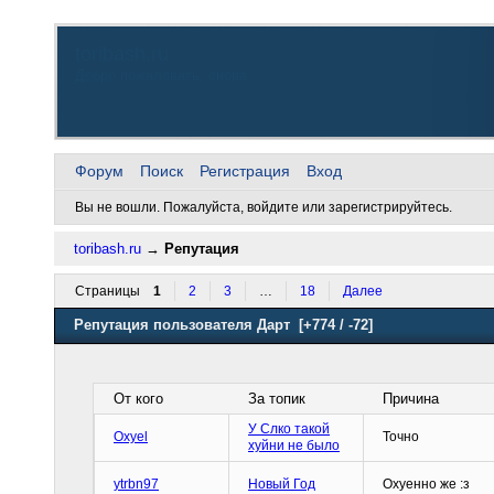
toribash.ru
Добро пожаловать, снова
Форум
Поиск
Регистрация
Вход
Вы не вошли.
Пожалуйста, войдите или зарегистрируйтесь.
toribash.ru
→
Репутация
Страницы
1
2
3
…
18
Далее
Репутация пользователя Дарт
[+774 / -72]
От кого
За топик
Причина
У Слко такой
Oxyel
Точно
хуйни не было
ytrbn97
Новый Год
Охуенно же :з