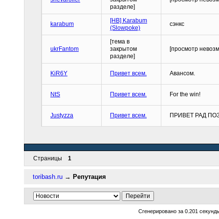
разделе]
[HB] Karabum
karabum
сэнкс
(Slowpoke)
[тема в
ukrFantom
закрытом
[просмотр невоз
разделе]
KiR6Y
Привет всем.
Авансом.
NtS
Привет всем.
For the win!
Justyzza
Привет всем.
ПРИВЕТ РАД П
Страницы
1
toribash.ru
→
Репутация
Сгенерировано за 0.201 секунд