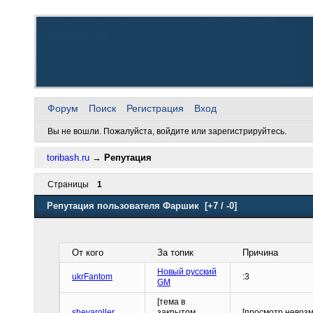
toribash.ru
Добро пожаловать, снова
Форум
Поиск
Регистрация
Вход
Вы не вошли.
Пожалуйста, войдите или зарегистрируйтесь.
toribash.ru
→
Репутация
Страницы
1
Репутация пользователя Фаршик
[+7 / -0]
От кого
За топик
Причина
Новый русский
ukrFantom
:3
GM
[тема в
shevaroller
закрытом
[просмотр невоз