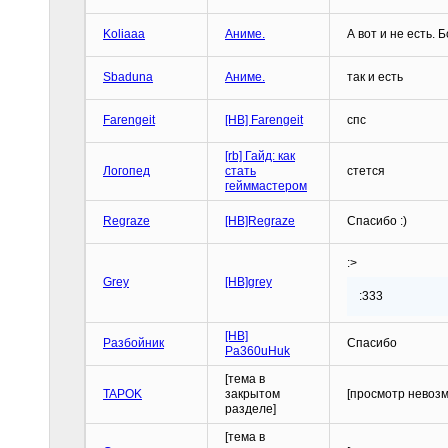
Koliaaa
Аниме.
А вот и не есть. 
Sbaduna
Аниме.
так и есть
Farengeit
[HB] Farengeit
спс
[rb] Гайд: как
Логопед
стать
стется
гейммастером
Regraze
[HB]Regraze
Спасибо :)
:>
Grey
[HB]grey
:333
[HB]
Разбойник
Спасибо
Pa360uHuk
[тема в
TAPOK
закрытом
[просмотр невоз
разделе]
[тема в