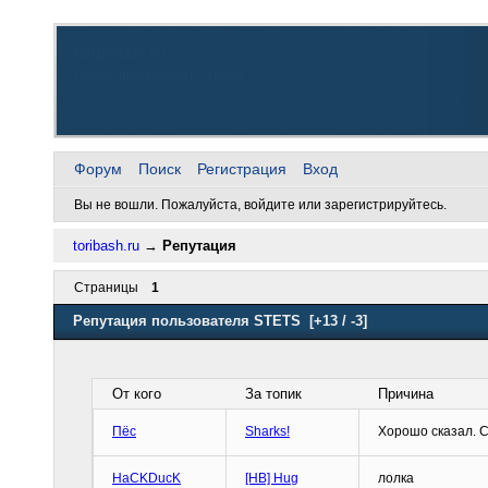
toribash.ru
Добро пожаловать, снова
Форум
Поиск
Регистрация
Вход
Вы не вошли.
Пожалуйста, войдите или зарегистрируйтесь.
toribash.ru
→
Репутация
Страницы
1
Репутация пользователя STETS
[+13 / -3]
От кого
За топик
Причина
Пёс
Sharks!
Хорошо сказал. С
HaCKDucK
[HB] Hug
лолка