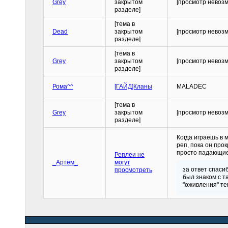
Grey
закрытом
[просмотр невоз
разделе]
[тема в
Dead
закрытом
[просмотр невоз
разделе]
[тема в
Grey
закрытом
[просмотр невоз
разделе]
Рома^^
[ГАЙД]Кланы
MALADEC
[тема в
Grey
закрытом
[просмотр невоз
разделе]
Когда играешь в 
реп, пока он про
просто падающие
Реплеи не
_Артем_
могут
за ответ спаси
просмотреть
был знаком с т
"оживления" те