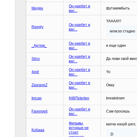
Он наебет и
Медян
футакимбыть
вас...
YAAAAY!
Он наебет и
Reegly
вас...
wow.so стадно
Он наебет и
_Артем_
и еще один
вас...
Он наебет и
Silco
Да лови свой мин
вас...
Он наебет и
4edr
Yo
вас...
Он наебет и
ZasraneZ
Окау
вас...
Imcap
[HB]Teterten
breakdown
Он наебет и
Farengeit
Сам просишь
вас...
Фильмы,
капча нахуй шел,
которые не
Koliaaa
стоит
:D
смотреть