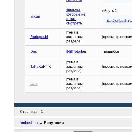
Фильмы,
ебнутый
которые не
Imcap
стоит
http://toribash
смотреть
[тема в
Radogoshi
закрытом
[просмотр невоз
разделе]
Des
[HB]Teterten
тиошибся
[тема в
TaPaKaH4iK
закрытом
[просмотр невоз
разделе]
[тема в
Lars
закрытом
[просмотр невоз
разделе]
Страницы
1
toribash.ru
→
Репутация