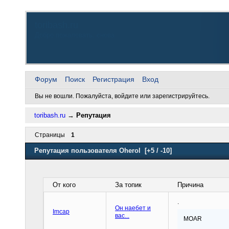
toribash.ru
Добро пожаловать, снова
Форум
Поиск
Регистрация
Вход
Вы не вошли.
Пожалуйста, войдите или зарегистрируйтесь.
toribash.ru
→
Репутация
Страницы
1
Репутация пользователя Oherol
[+5 / -10]
От кого
За топик
Причина
.
Он наебет и
Imcap
вас...
MOAR